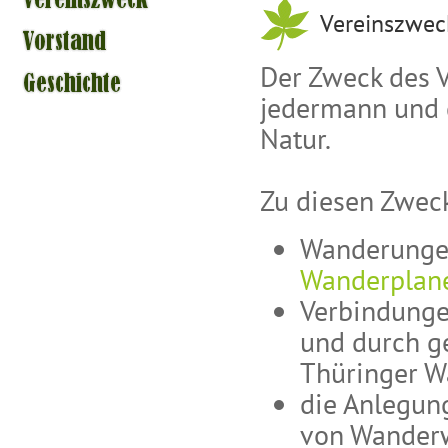
Vereinszwec
Der Zweck des V
jedermann und d
Natur.
Zu diesen Zwec
Wanderungen
Wanderplan
Verbindunge
und durch g
Thüringer Wa
die Anlegun
von Wanderw