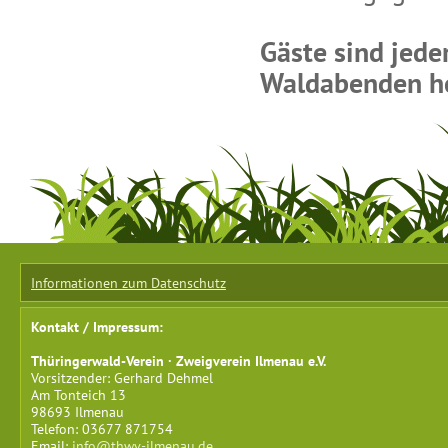
Gäste sind jed
Waldabenden he
Informationen zum Datenschutz
Kontakt / Impressum:
Thüringerwald-Verein · Zweigverein Ilmenau e.V.
Vorsitzender: Gerhard Dehmel
Am Tonteich 13
98693 Ilmenau
Telefon: 03677 871754
Email:
info@thwv-ilmenau.de